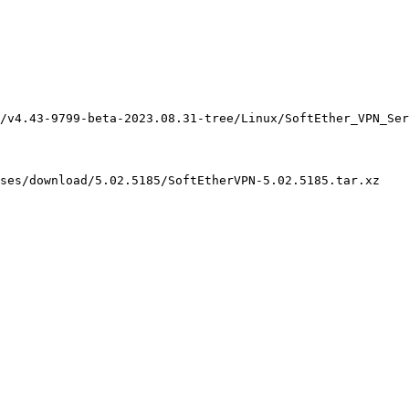
/v4.43-9799-beta-2023.08.31-tree/Linux/SoftEther_VPN_Ser
ases/download/5.02.5185/SoftEtherVPN-5.02.5185.tar.xz