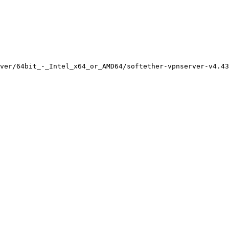
ver/64bit_-_Intel_x64_or_AMD64/softether-vpnserver-v4.43