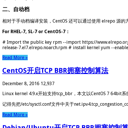
二、自动档
相对于手动档编译安装，CentOS 还可以通过使用 elrepo 源
For RHEL-7, SL-7 or CentOS-7：
# Import the public key rpm --import https://www.elrepo.or
release-7.el7.elrepo.noarch.rpm # install kernel yum --enab
Read More »
CentOS开启TCP BBR拥塞控制算法
December 8, 2016
12,937
Linux kernel 4.9.x开始支持tcp_bbr，本文以CentOS 7
记得先把/etc/sysctl.conf文件中关于net.ipv4.tcp_congesti
Read More »
Debian/Ubuntu开启TCP BBR拥塞控制