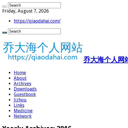
Friday, August 7, 2026
https://qiaodahai.com/
乔大海个人网站 ht
Home
About
Archives
Downloads
Guestbook
Jizhou
Links
Medicine
Network