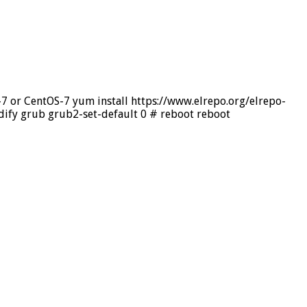
7 or CentOS-7 yum install https://www.elrepo.org/elrepo-
odify grub grub2-set-default 0 # reboot reboot