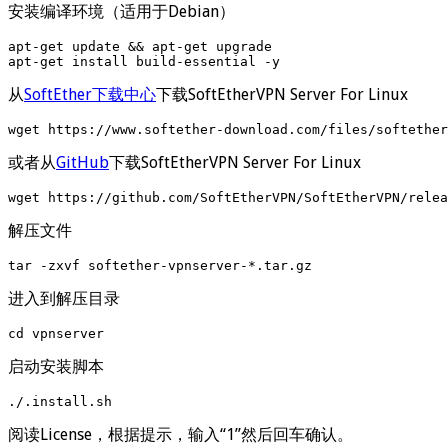
安装编译环境（适用于Debian）
apt-get update && apt-get upgrade

apt-get install build-essential -y
从
SoftEther下载中心
下载SoftEtherVPN Server For Linux
wget https://www.softether-download.com/files/softether
或者从
GitHub
下载SoftEtherVPN Server For Linux
wget https://github.com/SoftEtherVPN/SoftEtherVPN/rele
解压文件
tar -zxvf softether-vpnserver-*.tar.gz
进入到解压目录
cd vpnserver
启动安装脚本
./.install.sh
阅读License，根据提示，输入“1”然后回车确认。